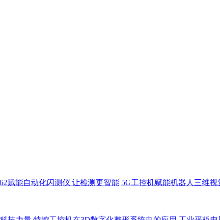
8162赋能自动化闪测仪 让检测更智能
5G工控机赋能机器人三维视
科技力量
特控工控机在3D数字化整形系统中的应用
工业平板电